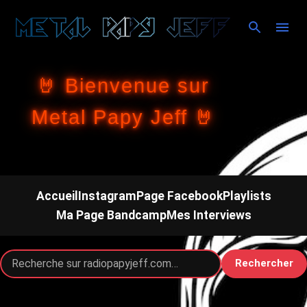
Accéder au contenu principal
🤘 Bienvenue sur
Metal Papy Jeff 🤘
Accueil
Instagram
Page Facebook
Playlists
Ma Page Bandcamp
Mes Interviews
Rechercher