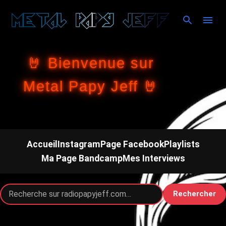
Accéder au contenu principal
🤘 Bienvenue sur
Metal Papy Jeff 🤘
Accueil
Instagram
Page Facebook
Playlists
Ma Page Bandcamp
Mes Interviews
Rechercher