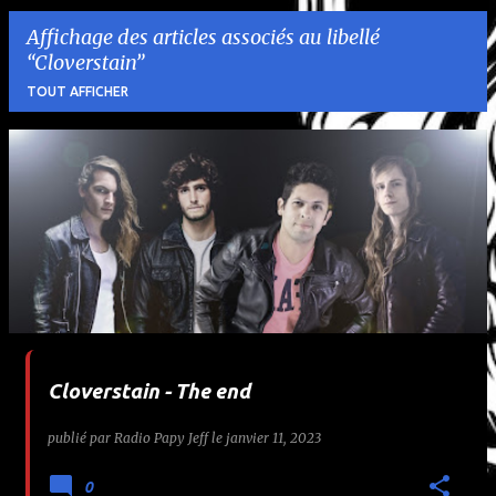
Affichage des articles associés au libellé
Cloverstain
TOUT AFFICHER
A
r
t
i
c
l
Cloverstain - The end
e
publié par
Radio Papy Jeff
le
janvier 11, 2023
s
0