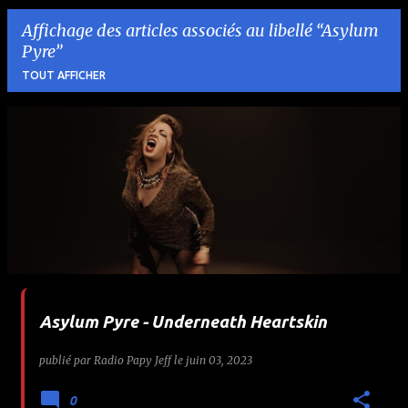
Affichage des articles associés au libellé
Asylum
Pyre
TOUT AFFICHER
A
r
t
i
c
l
Asylum Pyre - Underneath Heartskin
e
publié par
Radio Papy Jeff
le
juin 03, 2023
s
0