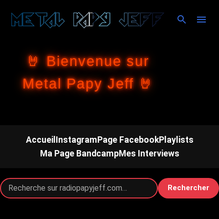
Accéder au contenu principal
🤘 Bienvenue sur
Metal Papy Jeff 🤘
Accueil
Instagram
Page Facebook
Playlists
Ma Page Bandcamp
Mes Interviews
Rechercher