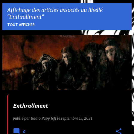
Affichage des articles associés au libellé
Enthrallment
TOUT AFFICHER
A
r
t
i
c
l
Enthrallment
e
publié par
Radio Papy Jeff
le
septembre 13, 2021
s
0