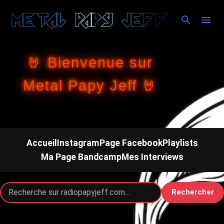
Accéder au contenu principal
🤘 Bienvenue sur
Metal Papy Jeff 🤘
Accueil
Instagram
Page Facebook
Playlists
Ma Page Bandcamp
Mes Interviews
Rechercher