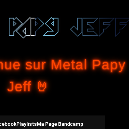
Accéder au contenu principal
nue sur Metal Papy
Jeff 🤘
cebook
Playlists
Ma Page Bandcamp