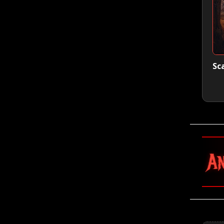
Sc
🤘 Anthrax 🤘