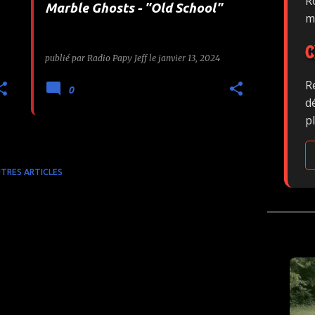
Ro
Marble Ghosts - "Old School"
m
C
publié par
Radio Papy Jeff
le
janvier 13, 2024
R
0
d
p
TRES ARTICLES