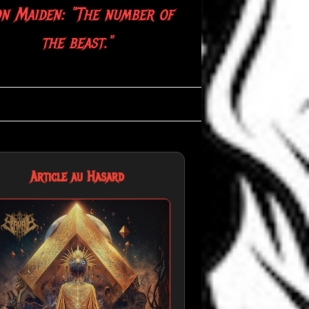
ack Sabbath: "War Pigs, to
the slaughter."
Article au Hasard