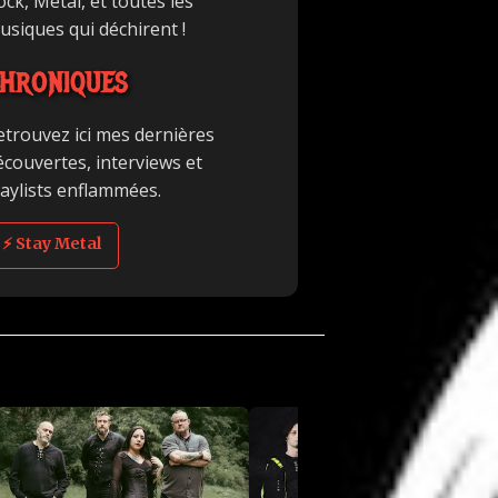
ck, Metal, et toutes les
usiques qui déchirent !
HRONIQUES
etrouvez ici mes dernières
écouvertes, interviews et
laylists enflammées.
⚡ Stay Metal