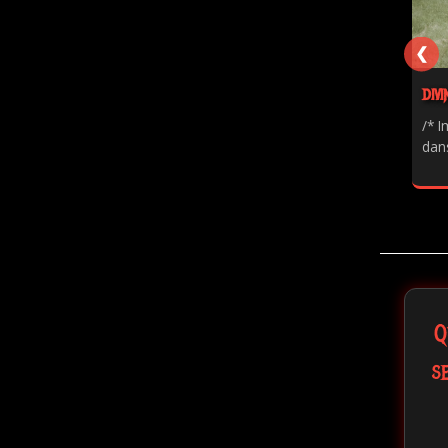
❮
DIVI
/* I
dans
Q
s