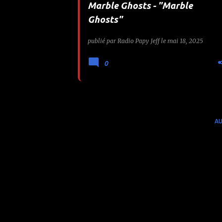
Marble Ghosts - "Marble
e
Ghosts"
s
publié par
Radio Papy Jeff
le
mai 18, 2025
0
AU