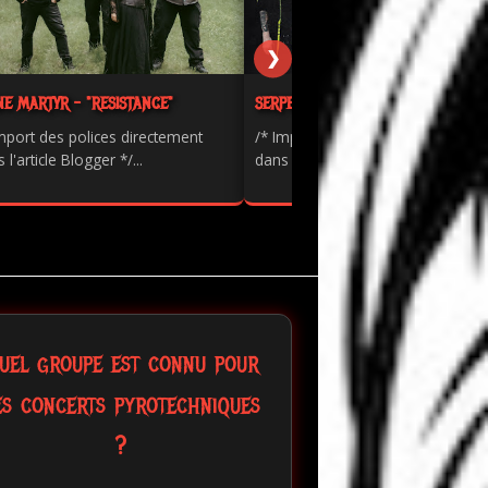
❯
NE MARTYR - "RESISTANCE"
SERPENTS - "PAINKILLER"
mport des polices directement
/* Import des polices directement
 l'article Blogger */...
dans l'article Blogger */...
uel groupe est connu pour
es concerts pyrotechniques
?