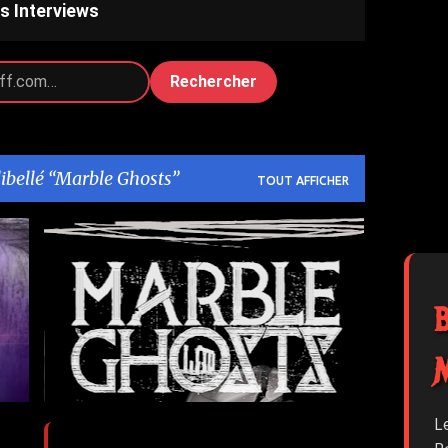
s Interviews
Rechercher
libellé
Marble Ghosts
TOUT AFFICHER
ASHER MEDIA RELATIONS
MARBLE GHOSTS
+
METAL
OLD SCHOOL
PAPY JEFF
+
L