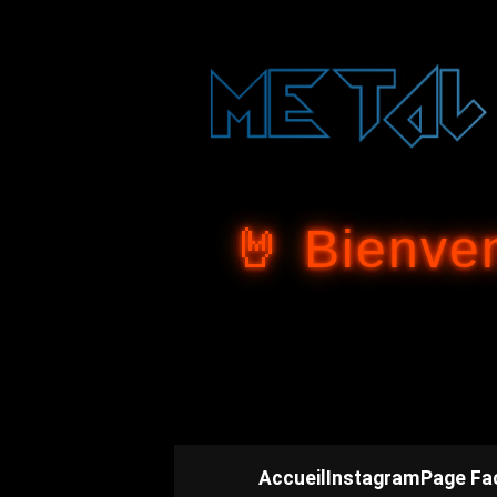
🤘 Bienve
Accueil
Instagram
Page Fa