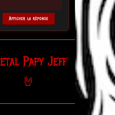
Afficher la réponse
etal Papy Jeff
🤘