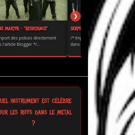
❯
NE MARTYR - "RESISTANCE"
SERPENTS - "PAINKILLER"
mport des polices directement
/* Import des polices directement
 l'article Blogger */...
dans l'article Blogger */...
uel instrument est célèbre
our les riffs dans le metal
?