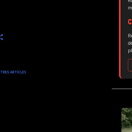
Ro
m
C
R
d
p
TRES ARTICLES