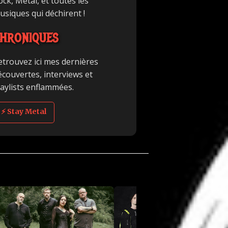
ck, Metal, et toutes les
usiques qui déchirent !
HRONIQUES
etrouvez ici mes dernières
écouvertes, interviews et
laylists enflammées.
⚡ Stay Metal