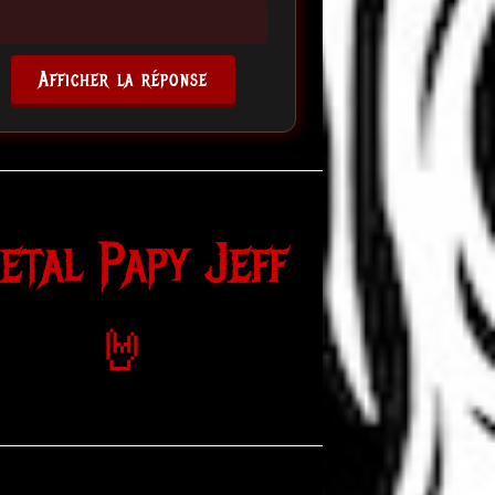
Afficher la réponse
etal Papy Jeff
🤘