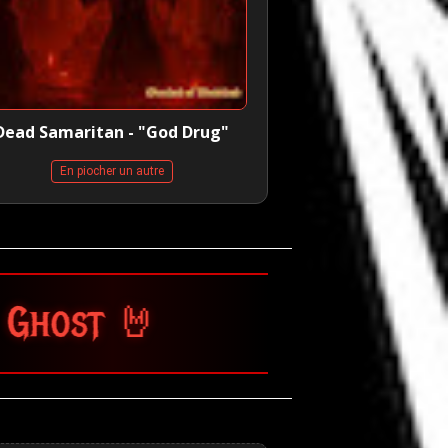
Dead Samaritan - "God Drug"
En piocher un autre