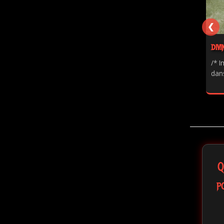
❮
DIVI
/* I
dans
Q
p