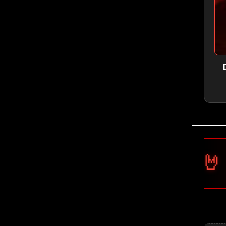
🤘 Ghost 🤘