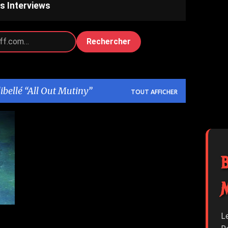
s Interviews
Rechercher
libellé
All Out Mutiny
TOUT AFFICHER
+
L