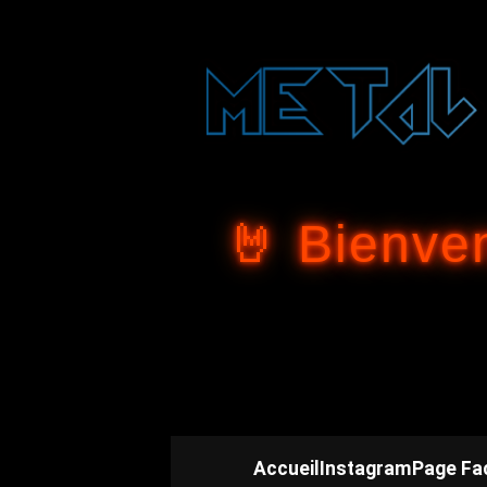
🤘 Bienve
Accueil
Instagram
Page Fa