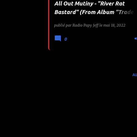
All Out Mutiny - "River Rat
e
Bastard" (From Album "Trade
Routes")
s
publié par
Radio Papy Jeff
le
mai 18, 2022
0
AU