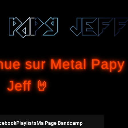
Accéder au contenu principal
nue sur Metal Papy
Jeff 🤘
cebook
Playlists
Ma Page Bandcamp