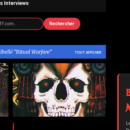
s Interviews
Rechercher
libellé
Ritual Warfare
TOUT AFFICHER
RITUAL WARFARE
TEMTRIS
L