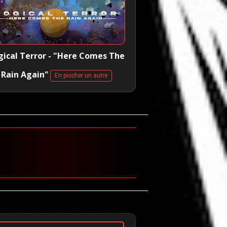
gical Terror - "Here Comes The
Rain Again"
En piocher un autre
🤘 Metallica 