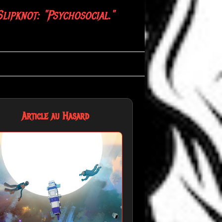
Slipknot: "Psychosocial."
Article au Hasard