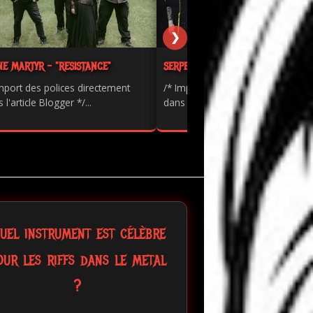
❯
NE MARTYR - "RESISTANCE"
SERPENTS - "PAINKILLER"
mport des polices directement
/* Import des polices directement
 l'article Blogger */...
dans l'article Blogger */...
uel instrument est célèbre
our les riffs dans le metal
?