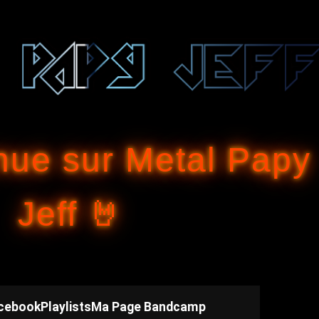
Accéder au contenu principal
nue sur Metal Papy
Jeff 🤘
cebook
Playlists
Ma Page Bandcamp