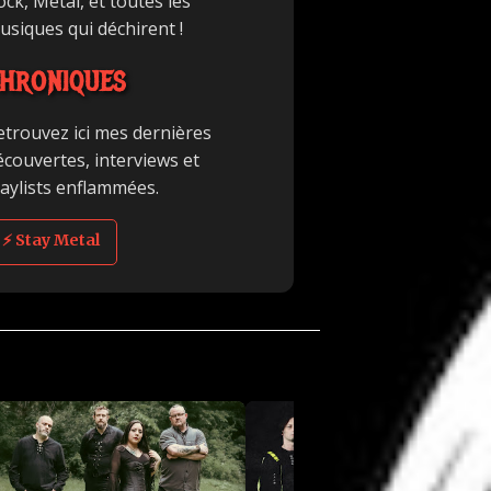
ck, Metal, et toutes les
usiques qui déchirent !
HRONIQUES
etrouvez ici mes dernières
écouvertes, interviews et
laylists enflammées.
⚡ Stay Metal