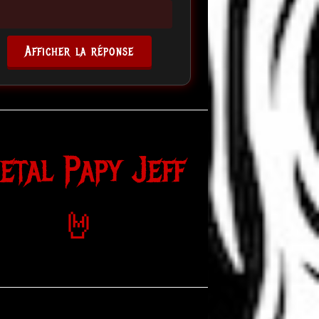
Afficher la réponse
etal Papy Jeff
🤘