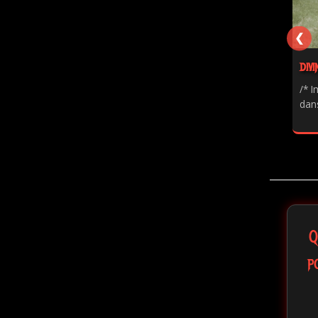
❮
DIVI
/* I
dans
Q
p