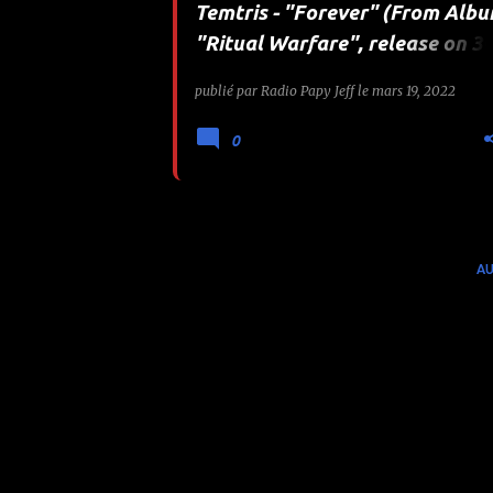
Temtris - "Forever" (From Alb
e
"Ritual Warfare", release on 3
04 2021 via Wormholedeath /
s
publié par
Radio Papy Jeff
le
mars 19, 2022
Aural Music Group)
0
AU