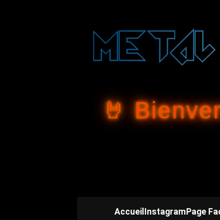
🤘 Bienve
Accueil
Instagram
Page Fa