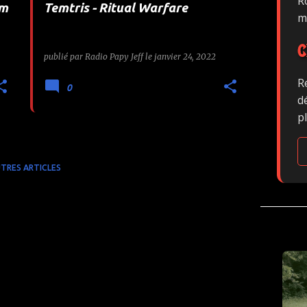
Ro
um
Temtris - Ritual Warfare
m
0
C
publié par
Radio Papy Jeff
le
janvier 24, 2022
R
0
d
p
TRES ARTICLES