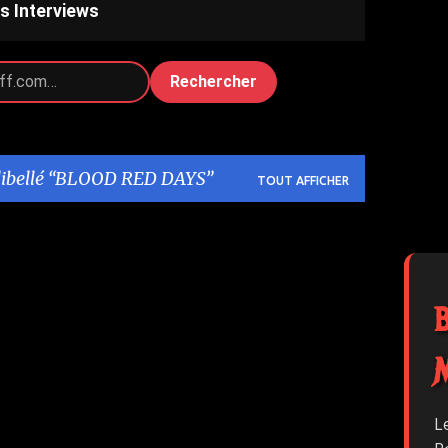
s Interviews
Rechercher
libellé
BLOOD RED DAYS
TOUT AFFICHER
+
L