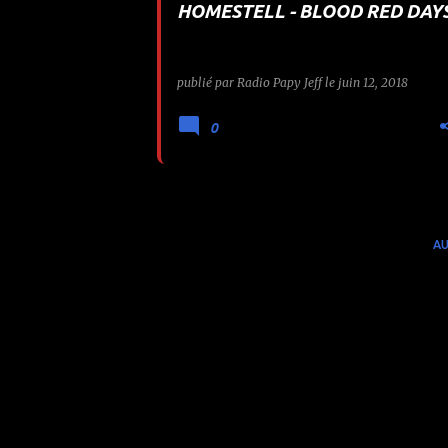
HOMESTELL - BLOOD RED DAY
e
s
publié par
Radio Papy Jeff
le
juin 12, 2018
0
AU