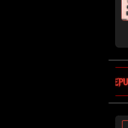
🤘 Sepultura 🤘