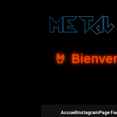
🤘 Bienve
Accueil
Instagram
Page Fa