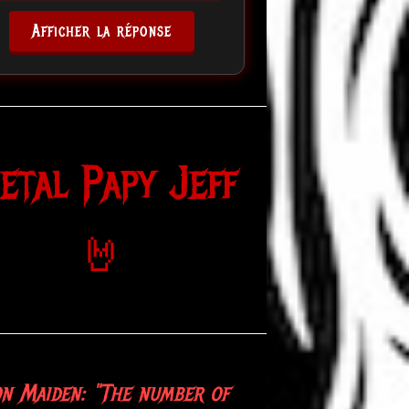
Afficher la réponse
etal Papy Jeff
🤘
ack Sabbath: "War Pigs, to