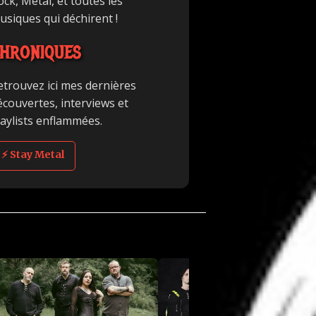
ck, Metal, et toutes les
usiques qui déchirent !
HRONIQUES
etrouvez ici mes dernières
écouvertes, interviews et
laylists enflammées.
⚡ Stay Metal