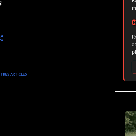
Ro
S
m
C
R
d
p
TRES ARTICLES