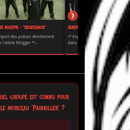
❯
NE MARTYR - "RESISTANCE"
SERPENTS - "PAINKILLER"
mport des polices directement
/* Import des polices directement
 l'article Blogger */...
dans l'article Blogger */...
uel groupe est connu pour
le morceau 'Painkiller' ?