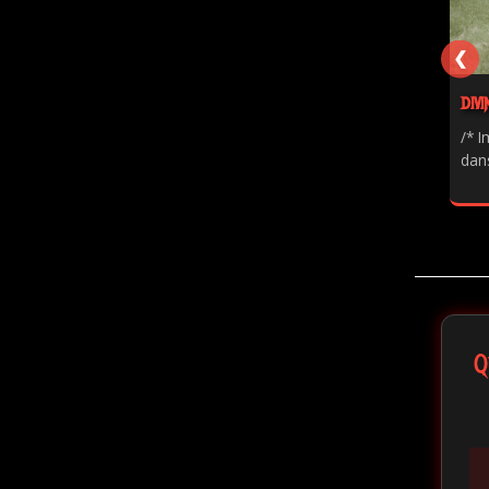
❮
DIVI
/* I
dans
Q