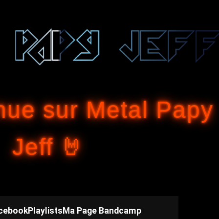
Accéder au contenu principal
nue sur Metal Papy
Jeff 🤘
cebook
Playlists
Ma Page Bandcamp