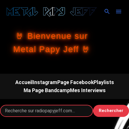
Accéder au contenu principal
🤘 Bienvenue sur
Metal Papy Jeff 🤘
Accueil
Instagram
Page Facebook
Playlists
Ma Page Bandcamp
Mes Interviews
Rechercher