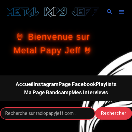
Accéder au contenu principal
🤘 Bienvenue sur
Metal Papy Jeff 🤘
Accueil
Instagram
Page Facebook
Playlists
Ma Page Bandcamp
Mes Interviews
Rechercher