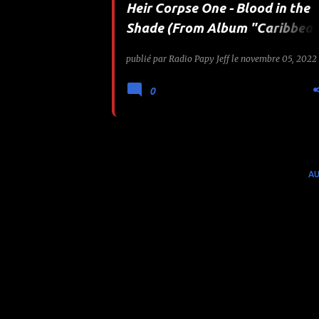
Heir Corpse One - Blood in the
e
Shade (From Album "Caribbea
Frights")
s
publié par
Radio Papy Jeff
le
novembre 05, 2022
0
AU