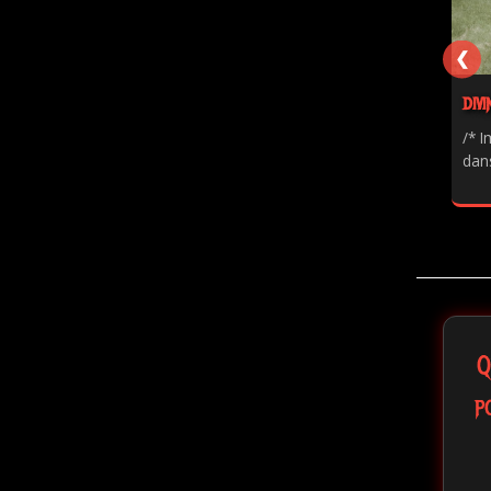
❮
DIVI
/* I
dans
Q
p