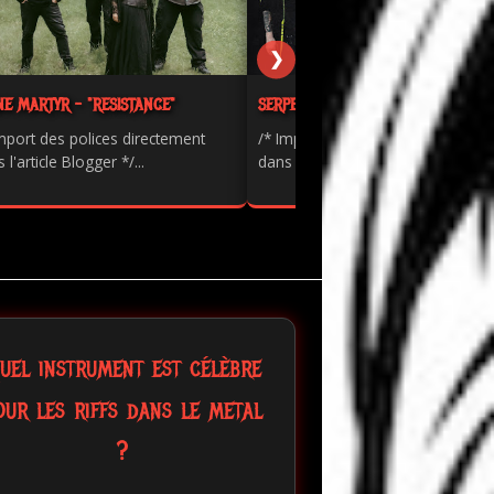
❯
NE MARTYR - "RESISTANCE"
SERPENTS - "PAINKILLER"
mport des polices directement
/* Import des polices directement
 l'article Blogger */...
dans l'article Blogger */...
uel instrument est célèbre
our les riffs dans le metal
?