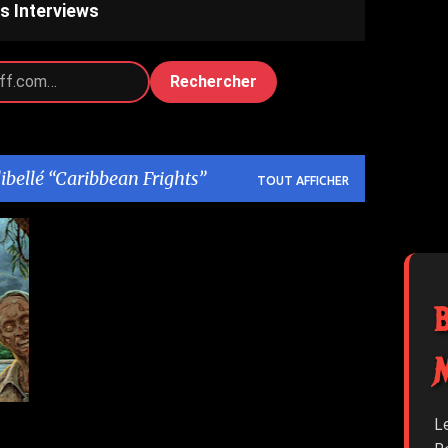
s Interviews
Rechercher
libellé
Caribbean Frights
TOUT AFFICHER
1
L