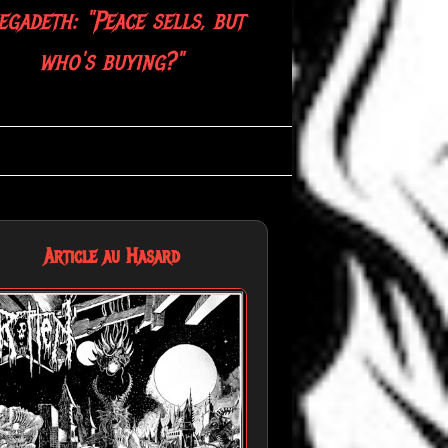
gadeth: "Peace sells, but
who's buying?"
Article au Hasard