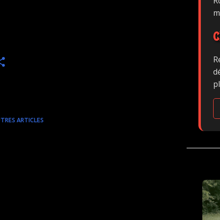
Ro
m
n
C
R
d
p
TRES ARTICLES