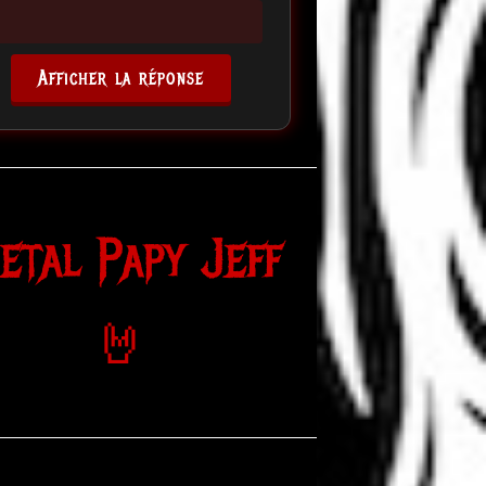
Afficher la réponse
etal Papy Jeff
🤘