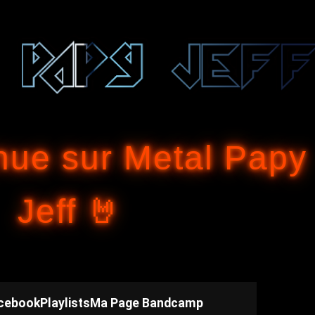
Accéder au contenu principal
nue sur Metal Papy
Jeff 🤘
cebook
Playlists
Ma Page Bandcamp