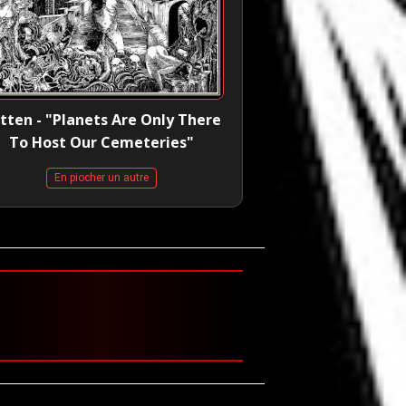
tten - "Planets Are Only There
To Host Our Cemeteries"
En piocher un autre