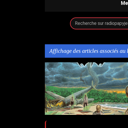
Me
Affichage des articles associés au 
A
AGAINST PR
BANDCAMP
+
r
t
i
c
l