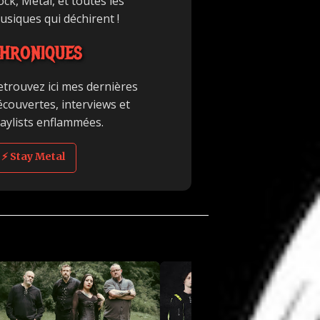
ck, Metal, et toutes les
usiques qui déchirent !
HRONIQUES
etrouvez ici mes dernières
écouvertes, interviews et
laylists enflammées.
⚡ Stay Metal