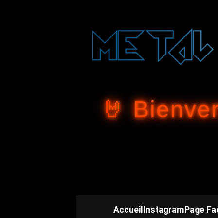
🤘 Bienve
Accueil
Instagram
Page Fa