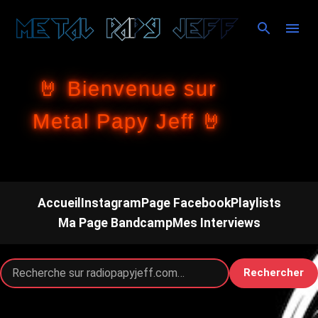
Accéder au contenu principal
🤘 Bienvenue sur
Metal Papy Jeff 🤘
Accueil
Instagram
Page Facebook
Playlists
Ma Page Bandcamp
Mes Interviews
Rechercher