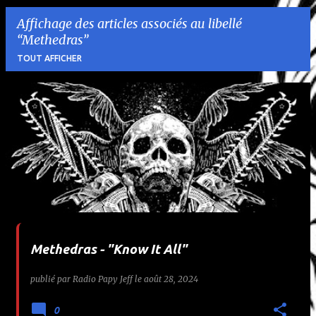
Affichage des articles associés au libellé
Methedras
TOUT AFFICHER
A
r
t
i
c
l
Methedras - "Know It All"
e
publié par
Radio Papy Jeff
le
août 28, 2024
s
0