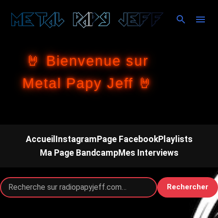
Accéder au contenu principal
🤘 Bienvenue sur
Metal Papy Jeff 🤘
Accueil
Instagram
Page Facebook
Playlists
Ma Page Bandcamp
Mes Interviews
Rechercher