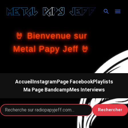
Accéder au contenu principal
🤘 Bienvenue sur
Metal Papy Jeff 🤘
Accueil
Instagram
Page Facebook
Playlists
Ma Page Bandcamp
Mes Interviews
Rechercher