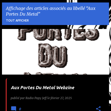
Affichage des articles associés au libellé
Aux
Portes Du Metal
TOUT AFFICHER
A
r
t
i
c
l
Aux Portes Du Metal Webzine
e
publié par
Radio Papy Jeff
le
février 27, 2025
s
0