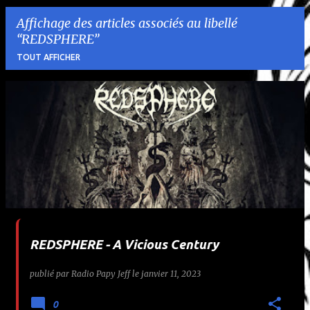
Affichage des articles associés au libellé
REDSPHERE
TOUT AFFICHER
A
r
t
i
c
l
REDSPHERE - A Vicious Century
e
publié par
Radio Papy Jeff
le
janvier 11, 2023
s
0