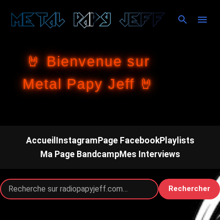
Accéder au contenu principal
🤘 Bienvenue sur
Metal Papy Jeff 🤘
Accueil
Instagram
Page Facebook
Playlists
Ma Page Bandcamp
Mes Interviews
Rechercher