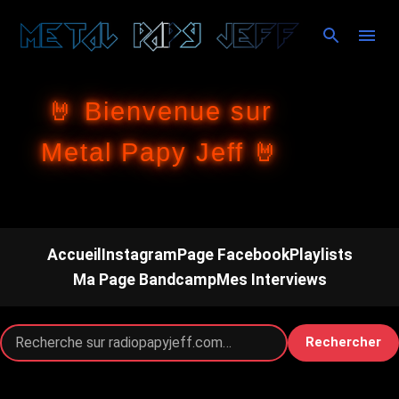
Accéder au contenu principal
🤘 Bienvenue sur
Metal Papy Jeff 🤘
Accueil
Instagram
Page Facebook
Playlists
Ma Page Bandcamp
Mes Interviews
Rechercher