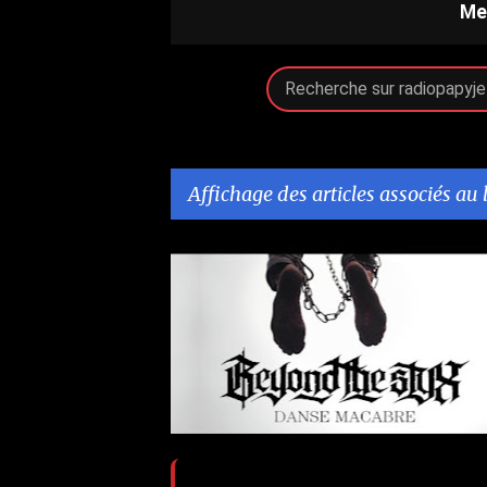
Me
Affichage des articles associés au 
A
YOUTUBE PLAYLIST PAPY JEFF METAL
r
t
i
c
l