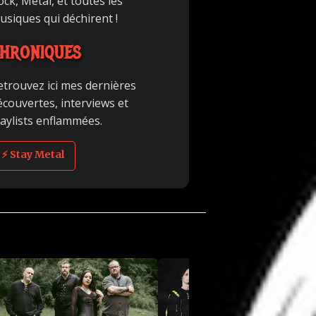
ck, Metal, et toutes les
usiques qui déchirent !
HRONIQUES
etrouvez ici mes dernières
écouvertes, interviews et
laylists enflammées.
⚡ Stay Metal