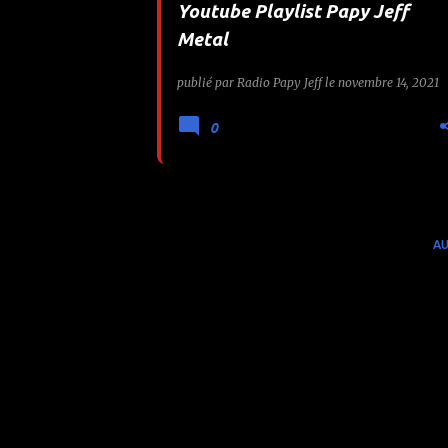
Youtube Playlist Papy Jeff
e
Metal
s
publié par
Radio Papy Jeff
le
novembre 14, 2021
0
AU