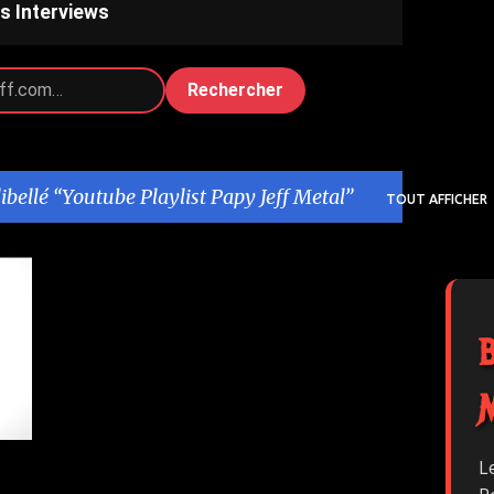
s Interviews
Rechercher
libellé
Youtube Playlist Papy Jeff Metal
TOUT AFFICHER
L