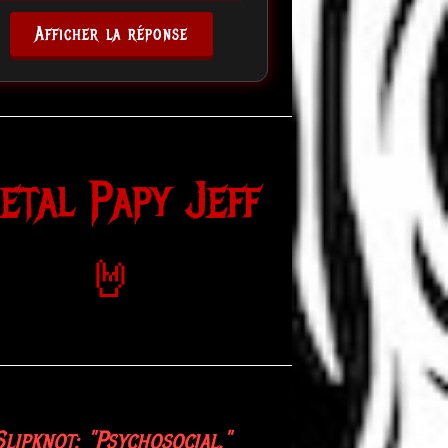
Afficher la réponse
etal Papy Jeff
🤘
Slipknot: "Psychosocial."