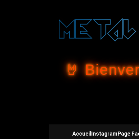
🤘 Bienve
Accueil
Instagram
Page Fa