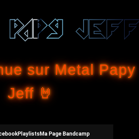
Accéder au contenu principal
nue sur Metal Papy
Jeff 🤘
cebook
Playlists
Ma Page Bandcamp