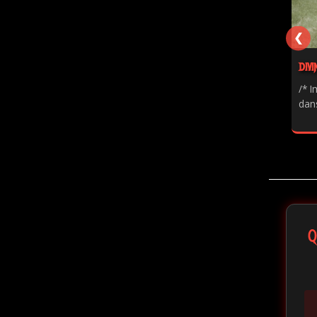
❮
DIVI
/* I
dans
Q