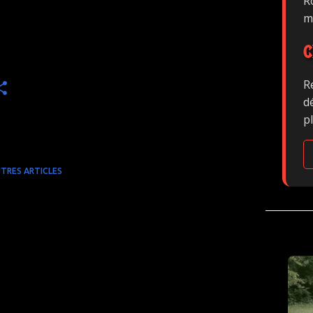
Ro
m
C
R
d
p
TRES ARTICLES