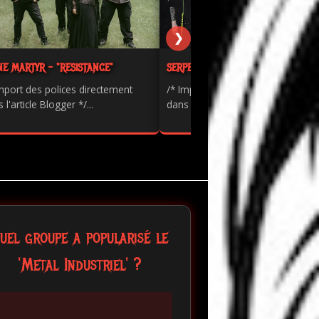
❯
NE MARTYR - "RESISTANCE"
SERPENTS - "PAINKILLER"
mport des polices directement
/* Import des polices directement
 l'article Blogger */...
dans l'article Blogger */...
uel groupe a popularisé le
'Metal Industriel' ?