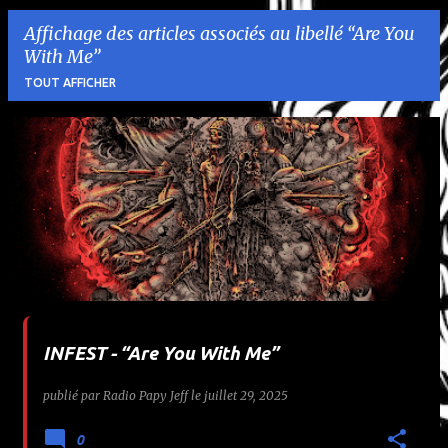
Affichage des articles associés au libellé
Are You
With Me
TOUT AFFICHER
A
r
t
i
c
l
INFEST - “Are You With Me”
e
publié par
Radio Papy Jeff
le
juillet 29, 2025
s
0