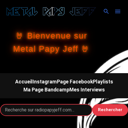
Accéder au contenu principal
🤘 Bienvenue sur
Metal Papy Jeff 🤘
Accueil
Instagram
Page Facebook
Playlists
Ma Page Bandcamp
Mes Interviews
Rechercher