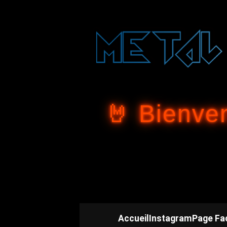
🤘 Bienve
Accueil
Instagram
Page Fa