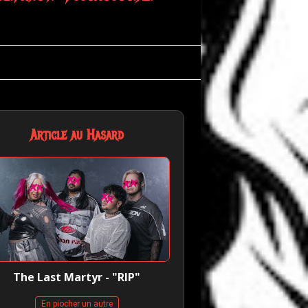
Article au Hasard
The Last Martyr - "RIP"
En piocher un autre