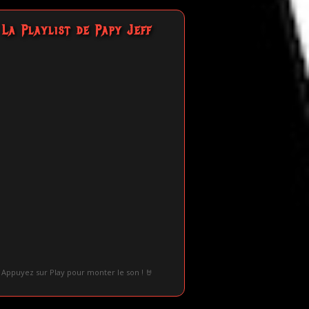
La Playlist de Papy Jeff
Appuyez sur Play pour monter le son ! 🤘