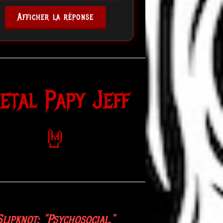
Afficher la réponse
etal Papy Jeff
🤘
Slipknot: "Psychosocial."