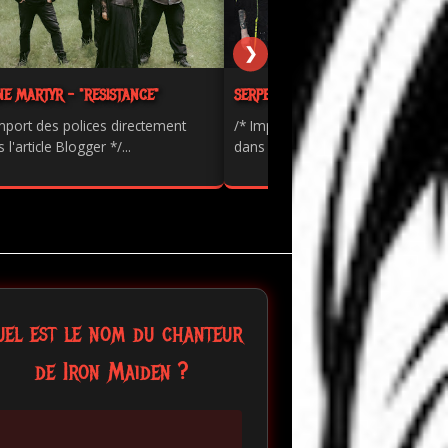
❯
NE MARTYR - "RESISTANCE"
SERPENTS - "PAINKILLER"
mport des polices directement
/* Import des polices directement
 l'article Blogger */...
dans l'article Blogger */...
uel est le nom du chanteur
de Iron Maiden ?