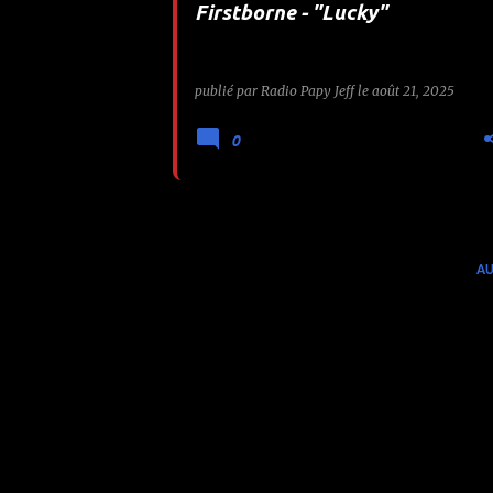
Firstborne - "Lucky"
e
s
publié par
Radio Papy Jeff
le
août 21, 2025
0
AU