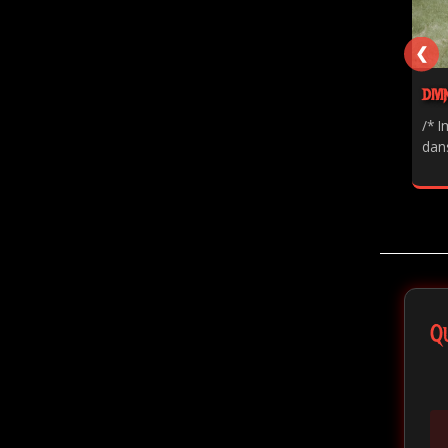
❮
DIVI
/* I
dans
Q