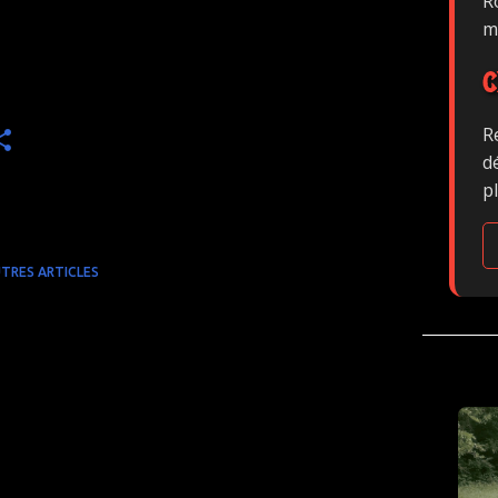
Ro
m
C
R
d
p
TRES ARTICLES