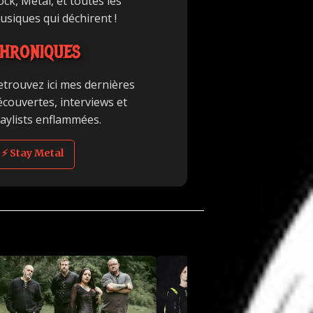
ck, Metal, et toutes les
usiques qui déchirent !
HRONIQUES
etrouvez ici mes dernières
écouvertes, interviews et
laylists enflammées.
⚡ Stay Metal