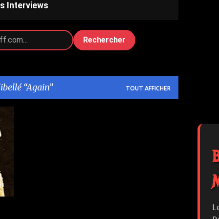
s Interviews
Rechercher
libellé
Again
TOUT AFFICHER
2
L