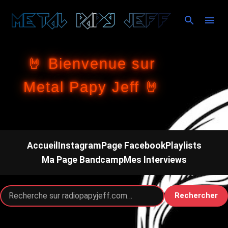
Accéder au contenu principal
🤘 Bienvenue sur
Metal Papy Jeff 🤘
Accueil
Instagram
Page Facebook
Playlists
Ma Page Bandcamp
Mes Interviews
Rechercher