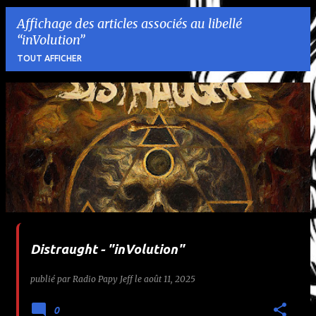
Affichage des articles associés au libellé
inVolution
TOUT AFFICHER
A
r
t
i
c
l
Distraught - "inVolution"
e
publié par
Radio Papy Jeff
le
août 11, 2025
s
0