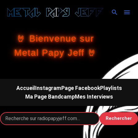
Accéder au contenu principal
🤘 Bienvenue sur
Metal Papy Jeff 🤘
Accueil
Instagram
Page Facebook
Playlists
Ma Page Bandcamp
Mes Interviews
Rechercher