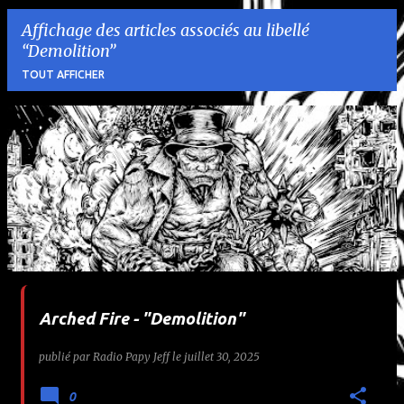
Affichage des articles associés au libellé
Demolition
TOUT AFFICHER
A
r
t
i
c
l
Arched Fire - "Demolition"
e
publié par
Radio Papy Jeff
le
juillet 30, 2025
s
0