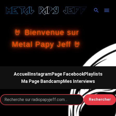
Accéder au contenu principal
🤘 Bienvenue sur
Metal Papy Jeff 🤘
Accueil
Instagram
Page Facebook
Playlists
Ma Page Bandcamp
Mes Interviews
Rechercher