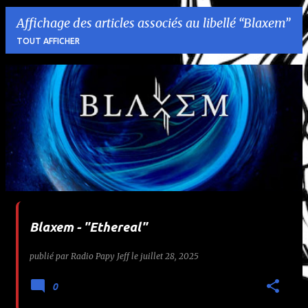
Affichage des articles associés au libellé
Blaxem
TOUT AFFICHER
A
r
t
i
c
l
Blaxem - "Ethereal"
e
publié par
Radio Papy Jeff
le
juillet 28, 2025
s
0