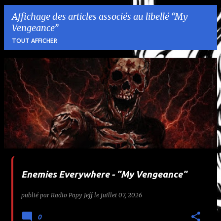
Affichage des articles associés au libellé
My
Vengeance
TOUT AFFICHER
A
r
t
i
c
l
Enemies Everywhere - "My Vengeance"
e
publié par
Radio Papy Jeff
le
juillet 07, 2026
s
0