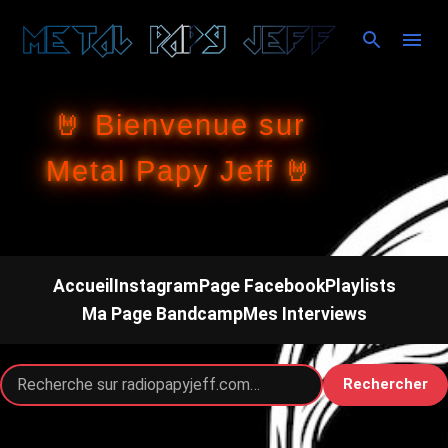
Accéder au contenu principal
🤘 Bienvenue sur
Metal Papy Jeff 🤘
Accueil
Instagram
Page Facebook
Playlists
Ma Page Bandcamp
Mes Interviews
Rechercher