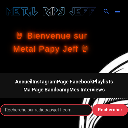
Accéder au contenu principal
🤘 Bienvenue sur
Metal Papy Jeff 🤘
Accueil
Instagram
Page Facebook
Playlists
Ma Page Bandcamp
Mes Interviews
Rechercher