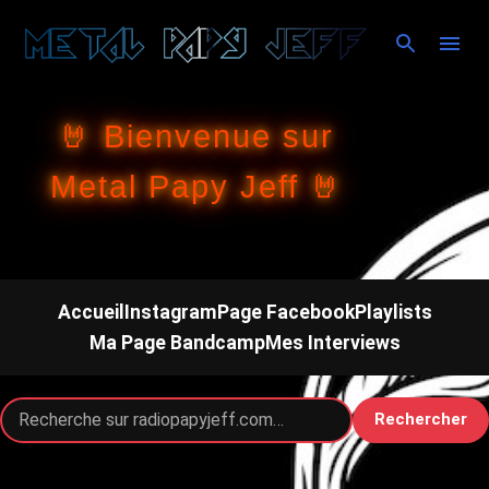
Accéder au contenu principal
🤘 Bienvenue sur
Metal Papy Jeff 🤘
Accueil
Instagram
Page Facebook
Playlists
Ma Page Bandcamp
Mes Interviews
Rechercher