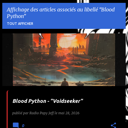
Affichage des articles associés au libellé
Blood
Python
TOUT AFFICHER
A
r
t
i
c
l
Blood Python - "Voidseeker"
e
publié par
Radio Papy Jeff
le
mai 28, 2026
s
0