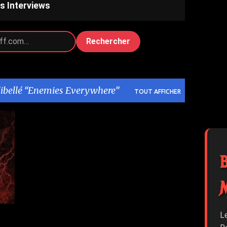
s Interviews
Rechercher
libellé
Enemies Everywhere
TOUT AFFICHER
1
L