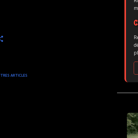
Ro
m
C
R
d
p
TRES ARTICLES