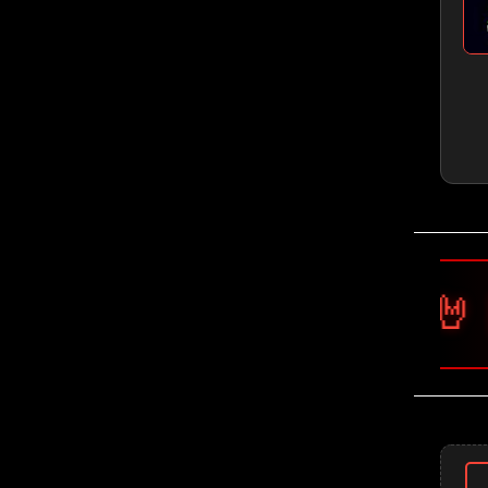
🤘 Pantera 