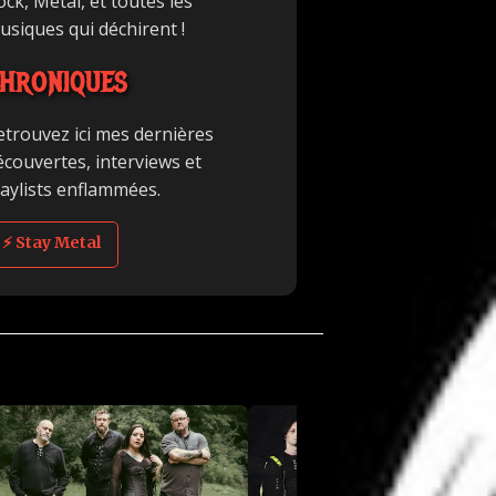
ck, Metal, et toutes les
usiques qui déchirent !
HRONIQUES
etrouvez ici mes dernières
écouvertes, interviews et
laylists enflammées.
⚡ Stay Metal