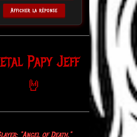
Afficher la réponse
etal Papy Jeff
🤘
layer: "Angel of Death."