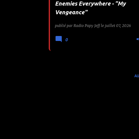
Enemies Everywhere - "My
e
Vengeance"
s
publié par
Radio Papy Jeff
le
juillet 07, 2026
0
AU