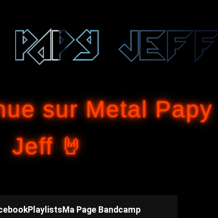
Accéder au contenu principal
nue sur Metal Papy
Jeff 🤘
cebook
Playlists
Ma Page Bandcamp