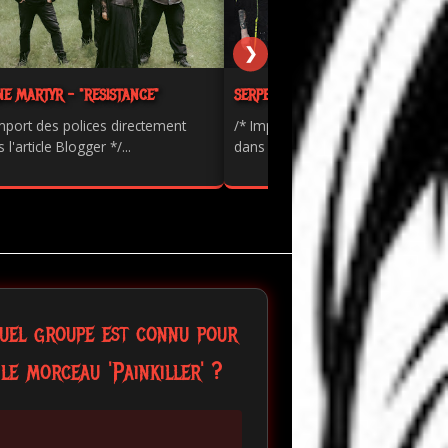
❯
NE MARTYR - "RESISTANCE"
SERPENTS - "PAINKILLER"
mport des polices directement
/* Import des polices directement
 l'article Blogger */...
dans l'article Blogger */...
uel groupe est connu pour
le morceau 'Painkiller' ?