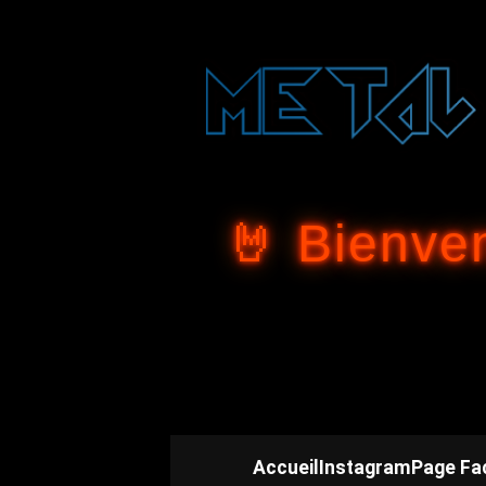
🤘 Bienve
Accueil
Instagram
Page Fa