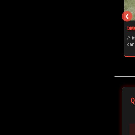
❮
DIVI
/* I
dans
Q