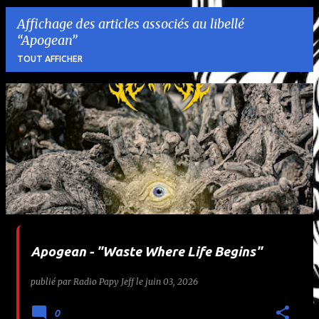
Affichage des articles associés au libellé
Apogean
TOUT AFFICHER
A
r
t
i
c
l
Apogean - "Waste Where Life Begins"
e
publié par
Radio Papy Jeff
le
juin 03, 2026
s
0