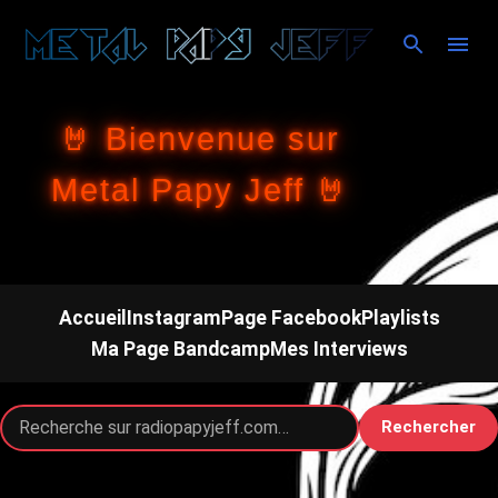
Accéder au contenu principal
🤘 Bienvenue sur
Metal Papy Jeff 🤘
Accueil
Instagram
Page Facebook
Playlists
Ma Page Bandcamp
Mes Interviews
Rechercher