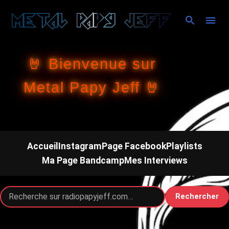
Accéder au contenu principal
🤘 Bienvenue sur
Metal Papy Jeff 🤘
Accueil
Instagram
Page Facebook
Playlists
Ma Page Bandcamp
Mes Interviews
Rechercher