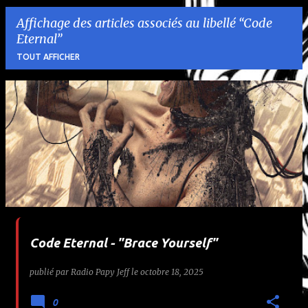
Affichage des articles associés au libellé
Code
Eternal
TOUT AFFICHER
A
r
t
i
c
l
Code Eternal - "Brace Yourself"
e
publié par
Radio Papy Jeff
le
octobre 18, 2025
s
0