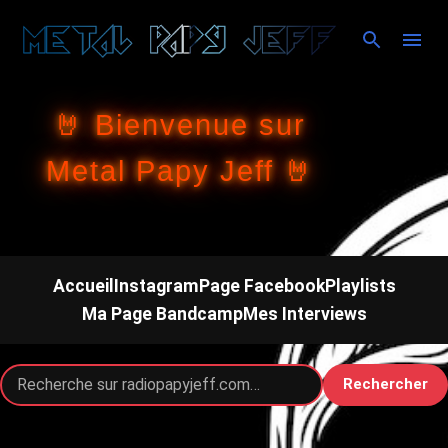
Accéder au contenu principal
🤘 Bienvenue sur
Metal Papy Jeff 🤘
Accueil
Instagram
Page Facebook
Playlists
Ma Page Bandcamp
Mes Interviews
Rechercher