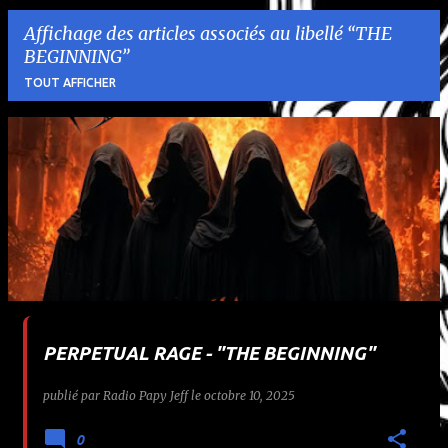
Affichage des articles associés au libellé
THE
BEGINNING
TOUT AFFICHER
A
r
t
i
c
l
PERPETUAL RAGE - "THE BEGINNING"
e
publié par
Radio Papy Jeff
le
octobre 10, 2025
s
0