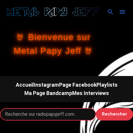
Accéder au contenu principal
🤘 Bienvenue sur
Metal Papy Jeff 🤘
Accueil
Instagram
Page Facebook
Playlists
Ma Page Bandcamp
Mes Interviews
Rechercher