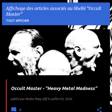
Affichage des articles associés au libellé
Occult
Master
TOUT AFFICHER
A
r
t
i
c
l
Occult Master - "Heavy Metal Madness"
e
publié par
Radio Papy Jeff
le
juillet 05, 2026
s
0