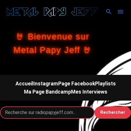
Accéder au contenu principal
🤘 Bienvenue sur
Metal Papy Jeff 🤘
Accueil
Instagram
Page Facebook
Playlists
Ma Page Bandcamp
Mes Interviews
Rechercher