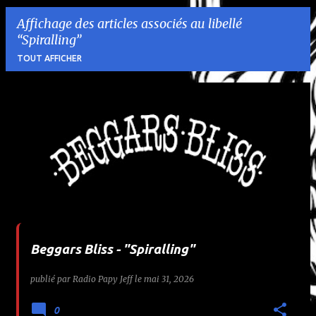
Affichage des articles associés au libellé
Spiralling
TOUT AFFICHER
A
r
t
i
c
l
Beggars Bliss - "Spiralling"
e
publié par
Radio Papy Jeff
le
mai 31, 2026
s
0