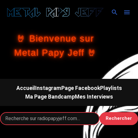
Accéder au contenu principal
🤘 Bienvenue sur
Metal Papy Jeff 🤘
Accueil
Instagram
Page Facebook
Playlists
Ma Page Bandcamp
Mes Interviews
Rechercher